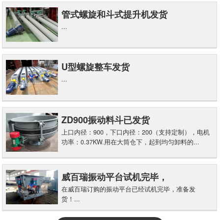
管式螺旋和斗式提升机发货
...
U型螺旋整车发货
...
ZD900振动料斗已发货
上口内径：900，下口内径：200（支持定制），电机
功率：0.37KW.用在大筒仓下，起到均匀卸料的...
威百瑞振动平台试机完毕，
在威百瑞订购的振动平台已经试机完毕，准备发
货！...