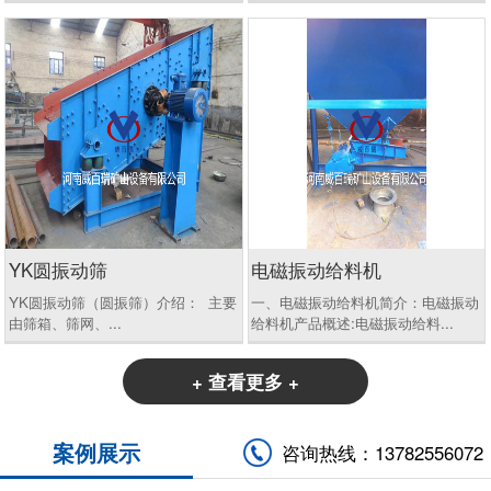
YK圆振动筛
电磁振动给料机
YK圆振动筛（圆振筛）介绍： 主要
一、电磁振动给料机简介：电磁振动
由筛箱、筛网、...
给料机产品概述:电磁振动给料...
+ 查看更多 +
案例展示
咨询热线：13782556072