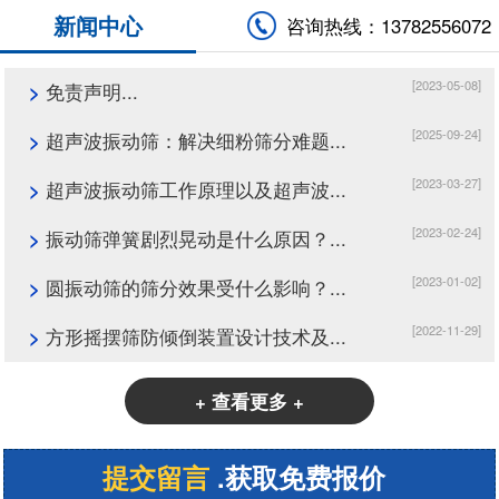
新闻中心
咨询热线：13782556072
[2023-05-08]
>
免责声明...
[2025-09-24]
>
超声波振动筛：解决细粉筛分难题...
[2023-03-27]
>
超声波振动筛工作原理以及超声波...
[2023-02-24]
>
振动筛弹簧剧烈晃动是什么原因？...
[2023-01-02]
>
圆振动筛的筛分效果受什么影响？...
[2022-11-29]
>
方形摇摆筛防倾倒装置设计技术及...
+ 查看更多 +
提交留言
.获取免费报价