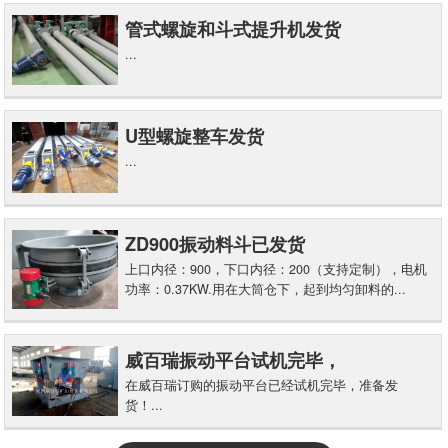
管式螺旋和斗式提升机发货
...
U型螺旋整车发货
...
ZD900振动料斗已发货
上口内径：900，下口内径：200（支持定制），电机
功率：0.37KW.用在大筒仓下，起到均匀卸料的...
威百瑞振动平台试机完毕，
在威百瑞订购的振动平台已经试机完毕，准备发
货！...