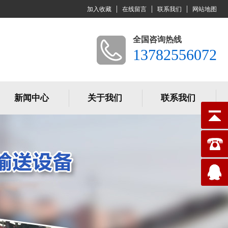
加入收藏
在线留言
联系我们
网站地图
全国咨询热线
13782556072
新闻中心
关于我们
联系我们