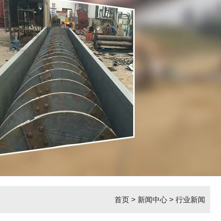
首页
>
新闻中心
>
行业新闻