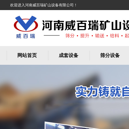
欢迎进入河南威百瑞矿山设备有限公司！
网站首页
成套设备
筛分设备