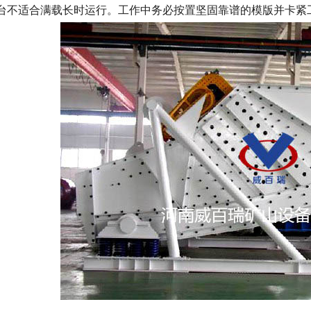
不适合满载长时运行。工作中务必按置坚固靠谱的模版并卡紧