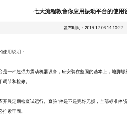
七大流程教會你应用振动平台的使用
发布时间：2019-12-06 14:10:2
的使用说明：
台
是一种超强力震动机器设备，应安裝在坚固的基本上，地脚螺
于调节和检修。
开展定期检查试运行。查验*件是不是完好无损，全部标准件*
必拧紧牢固。