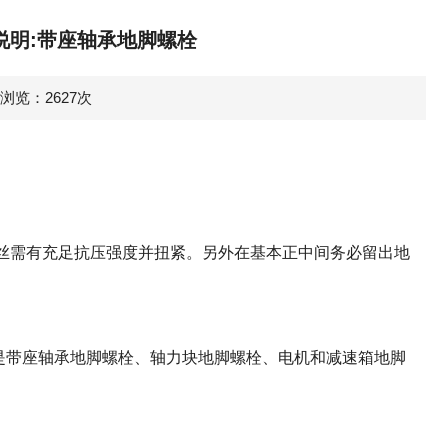
说明:带座轴承地脚螺栓
2 浏览：2627次
丝需有充足抗压强度并扭紧。另外在基本正中间务必留出地
是带座轴承地脚螺栓、轴力块地脚螺栓、电机和减速箱地脚