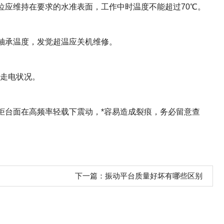
应维持在要求的水准表面，工作中时温度不能超过70℃。
轴承温度，发觉超温应关机维修。
走电状况。
台面在高频率轻载下震动，*容易造成裂痕，务必留意查
下一篇：
振动平台质量好坏有哪些区别