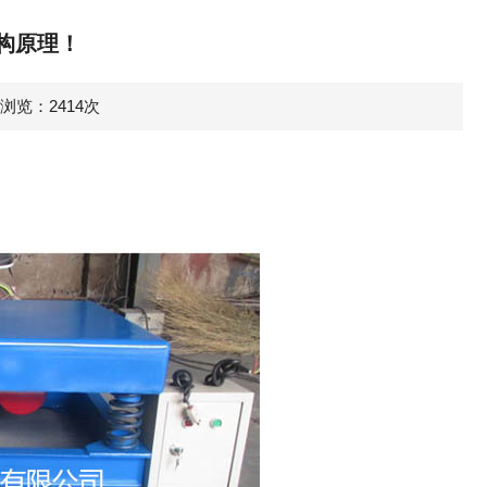
构原理！
1 浏览：2414次