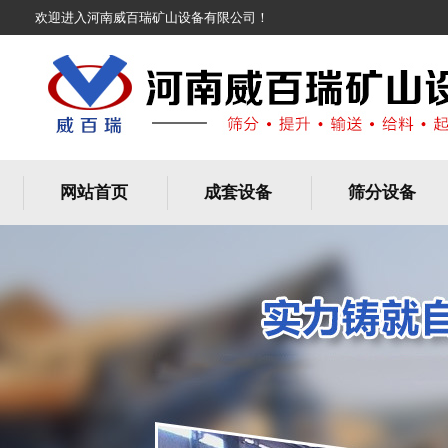
欢迎进入河南威百瑞矿山设备有限公司！
网站首页
成套设备
筛分设备