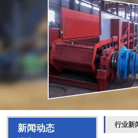
行业新
新闻动态