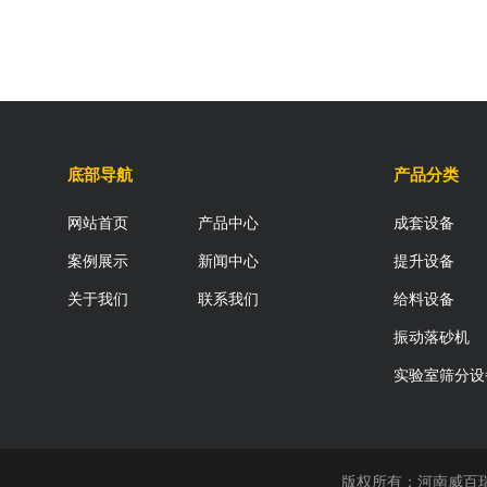
底部导航
产品分类
网站首页
产品中心
成套设备
案例展示
新闻中心
提升设备
关于我们
联系我们
给料设备
振动落砂机
实验室筛分设
版权所有：河南威百