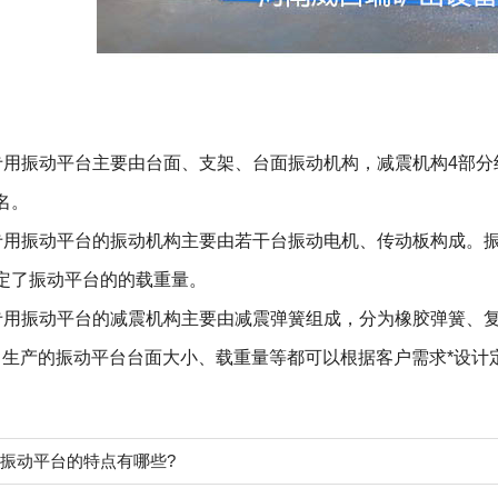
专用振动平台主要由台面、支架、台面振动机构，减震机构4部
名。
专用振动平台的振动机构主要由若干台振动电机、传动板构成。振
定了振动平台的的载重量。
专用振动平台的减震机构主要由减震弹簧组成，分为橡胶弹簧、
生产的振动平台台面大小、载重量等都可以根据客户需求*设计
振动平台的特点有哪些?