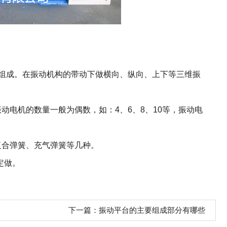
分组成。在振动机构的带动下做横向、纵向、上下等三维振
动电机的数量一般为偶数，如：4、6、8、10等，振动电
复合弹簧、充气弹簧等几种。
定做。
下一篇：
振动平台的主要组成部分有哪些