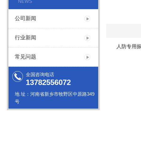
NEWS
公司新闻
行业新闻
人防专用
常见问题
全国咨询电话
13782556072
地 址：河南省新乡市牧野区中原路349
号