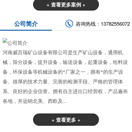
+ 查看更多案例 +
公司简介
咨询热线：13782556072
河南威百瑞矿山设备有限公司是生产矿山设备，通用机
械，筛分设备，提升设备，输送设备，起重设备，给料设
备，环保设备等机械设备的*厂家之一，拥有*的生产设
备、雄厚的技术力量、完善的检测手段、严格的管理体
系、良好的企业信誉。拥有自主进出口经营权，产品遍布
各地，并远销北美、西欧及...
+ 查看更多 +