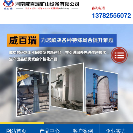
咨询电话
13782556072
1
2
3
网站首页
产品中心
客户案例
企业实力