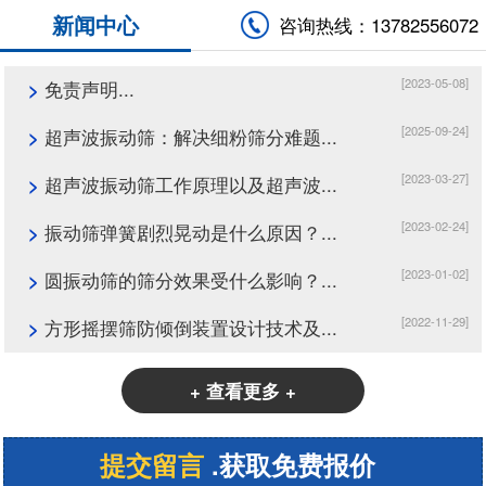
新闻中心
咨询热线：13782556072
[2023-05-08]
>
免责声明...
[2025-09-24]
>
超声波振动筛：解决细粉筛分难题...
[2023-03-27]
>
超声波振动筛工作原理以及超声波...
[2023-02-24]
>
振动筛弹簧剧烈晃动是什么原因？...
[2023-01-02]
>
圆振动筛的筛分效果受什么影响？...
[2022-11-29]
>
方形摇摆筛防倾倒装置设计技术及...
+ 查看更多 +
提交留言
.获取免费报价