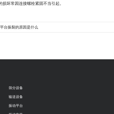
的损坏常因连接螺栓紧固不当引起。
平台振裂的原因是什么
筛分设备
输送设备
振动平台