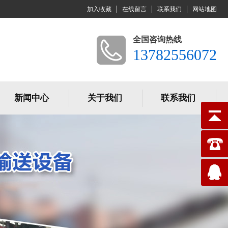
加入收藏
在线留言
联系我们
网站地图
全国咨询热线
13782556072
新闻中心
关于我们
联系我们