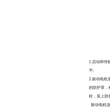
1.启动和
平;
2.振动电
的防护罩，
栓，装上防
振动电机连