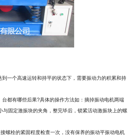
达到一个高速运转和持平的状态下，需要振动力的积累和持
，台都有哪些后果?具体的操作方法如：摘掉振动电机两端
小与固定激振块的夹角，整完毕后，锁紧活动激振块上的螺
接螺栓的紧固程度检查一次，没有保养的振动平振动电机