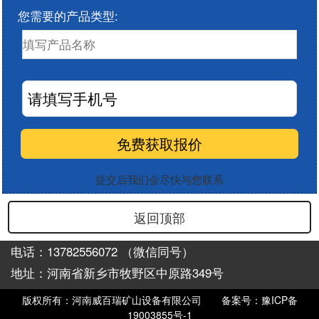
您需要的产品类型:
提交后我们会尽快与您联系
返回顶部
电话：13782556072 （微信同号）
地址：河南省新乡市牧野区中原路349号
版权所有：河南威百瑞矿山设备有限公司
备案号：豫ICP备
19003855号-1