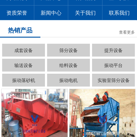
资质荣誉
新闻中心
关于我们
联系我们
热销产品
查看更多
成套设备
筛分设备
提升设备
输送设备
给料设备
振动平台
振动落砂机
振动电机
实验室筛分设备