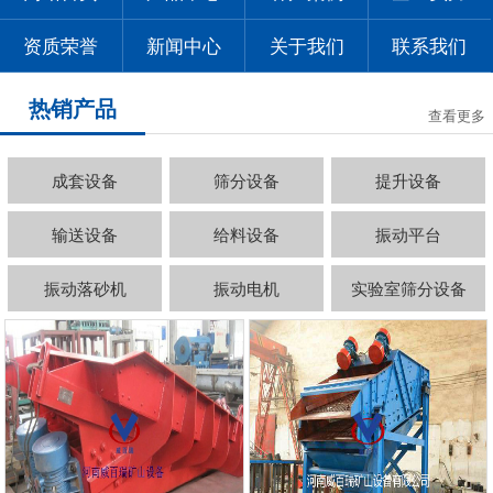
资质荣誉
新闻中心
关于我们
联系我们
热销产品
查看更多
成套设备
筛分设备
提升设备
输送设备
给料设备
振动平台
振动落砂机
振动电机
实验室筛分设备