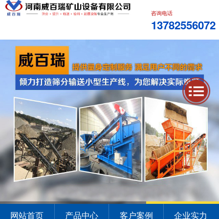
咨询电话
13782556072
1
2
3
网站首页
产品中心
客户案例
企业实力