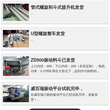
管式螺旋和斗式提升机发货
...
U型螺旋整车发货
...
ZD900振动料斗已发货
上口内径：900，下口内径：200（支持定制），电机
功率：0.37KW.用在大筒仓下，起到均匀卸料的...
威百瑞振动平台试机完毕，
在威百瑞订购的振动平台已经试机完毕，准备发
货！...