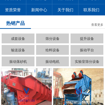
资质荣誉
新闻中心
关于我们
联系我们
热销产品
查看更多
成套设备
筛分设备
提升设备
输送设备
给料设备
振动平台
振动落砂机
振动电机
实验室筛分设备