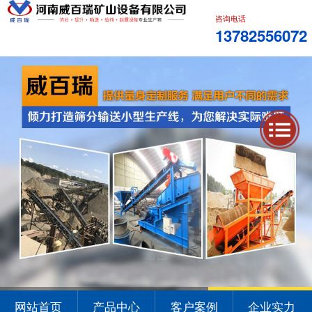
咨询电话
13782556072
1
2
3
网站首页
产品中心
客户案例
企业实力