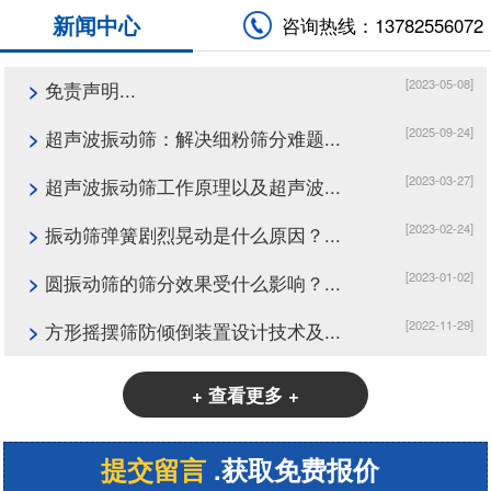
新闻中心
咨询热线：13782556072
[2023-05-08]
>
免责声明...
[2025-09-24]
>
超声波振动筛：解决细粉筛分难题...
[2023-03-27]
>
超声波振动筛工作原理以及超声波...
[2023-02-24]
>
振动筛弹簧剧烈晃动是什么原因？...
[2023-01-02]
>
圆振动筛的筛分效果受什么影响？...
[2022-11-29]
>
方形摇摆筛防倾倒装置设计技术及...
+ 查看更多 +
提交留言
.获取免费报价