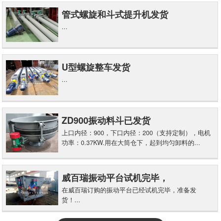
管式螺旋和斗式提升机发货
...
U型螺旋整车发货
...
ZD900振动料斗已发货
上口内径：900，下口内径：200（支持定制），电机
功率：0.37KW.用在大筒仓下，起到均匀卸料的...
威百瑞振动平台试机完毕，
在威百瑞订购的振动平台已经试机完毕，准备发
货！...