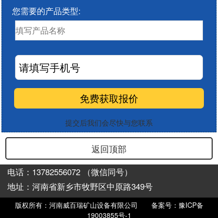
您需要的产品类型:
提交后我们会尽快与您联系
返回顶部
电话：13782556072 （微信同号）
地址：河南省新乡市牧野区中原路349号
版权所有：河南威百瑞矿山设备有限公司
备案号：豫ICP备
19003855号-1