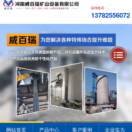
咨询电话
13782556072
1
2
3
网站首页
产品中心
客户案例
企业实力