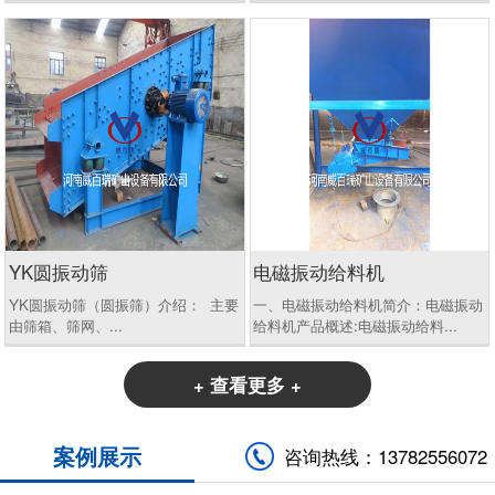
YK圆振动筛
电磁振动给料机
YK圆振动筛（圆振筛）介绍： 主要
一、电磁振动给料机简介：电磁振动
由筛箱、筛网、...
给料机产品概述:电磁振动给料...
+ 查看更多 +
案例展示
咨询热线：13782556072