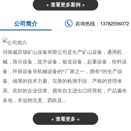
+ 查看更多案例 +
公司简介
咨询热线：13782556072
河南威百瑞矿山设备有限公司是生产矿山设备，通用机
械，筛分设备，提升设备，输送设备，起重设备，给料设
备，环保设备等机械设备的*厂家之一，拥有*的生产设
备、雄厚的技术力量、完善的检测手段、严格的管理体
系、良好的企业信誉。拥有自主进出口经营权，产品遍布
各地，并远销北美、西欧及...
+ 查看更多 +