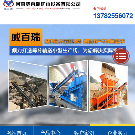
咨询电话
13782556072
1
2
3
网站首页
产品中心
客户案例
企业实力