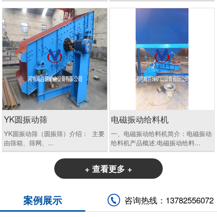
YK圆振动筛
电磁振动给料机
YK圆振动筛（圆振筛）介绍： 主要
一、电磁振动给料机简介：电磁振动
由筛箱、筛网、...
给料机产品概述:电磁振动给料...
+ 查看更多 +
案例展示
咨询热线：13782556072