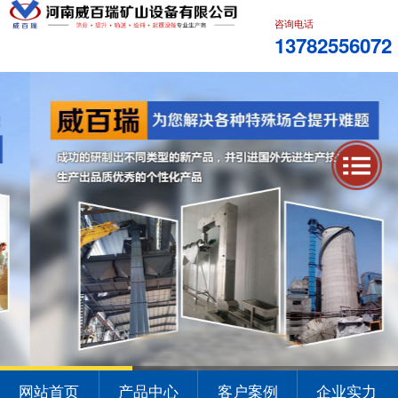
咨询电话
13782556072
1
2
3
网站首页
产品中心
客户案例
企业实力