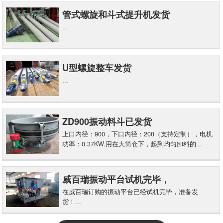
管式螺旋和斗式提升机发货
...
U型螺旋整车发货
...
ZD900振动料斗已发货
上口内径：900，下口内径：200（支持定制），电机
功率：0.37KW.用在大筒仓下，起到均匀卸料的...
威百瑞振动平台试机完毕，
在威百瑞订购的振动平台已经试机完毕，准备发
货！...