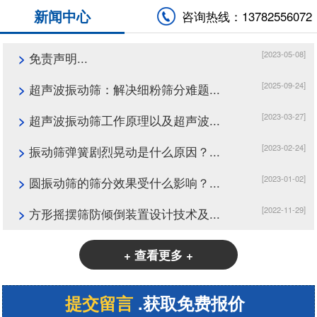
新闻中心
咨询热线：13782556072
[2023-05-08]
>
免责声明...
[2025-09-24]
>
超声波振动筛：解决细粉筛分难题...
[2023-03-27]
>
超声波振动筛工作原理以及超声波...
[2023-02-24]
>
振动筛弹簧剧烈晃动是什么原因？...
[2023-01-02]
>
圆振动筛的筛分效果受什么影响？...
[2022-11-29]
>
方形摇摆筛防倾倒装置设计技术及...
+ 查看更多 +
提交留言
.获取免费报价