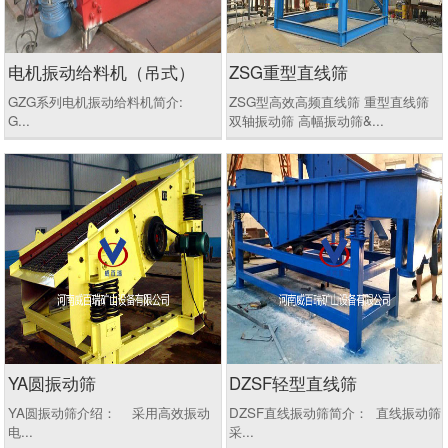
电机振动给料机（吊式）
ZSG重型直线筛
GZG系列电机振动给料机简介:
ZSG型高效高频直线筛 重型直线筛
G...
双轴振动筛 高幅振动筛&...
YA圆振动筛
DZSF轻型直线筛
YA圆振动筛介绍： 采用高效振动
DZSF直线振动筛简介： 直线振动筛
电...
采...