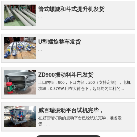
管式螺旋和斗式提升机发货
...
U型螺旋整车发货
...
ZD900振动料斗已发货
上口内径：900，下口内径：200（支持定制），电机
功率：0.37KW.用在大筒仓下，起到均匀卸料的...
威百瑞振动平台试机完毕，
在威百瑞订购的振动平台已经试机完毕，准备发
货！...