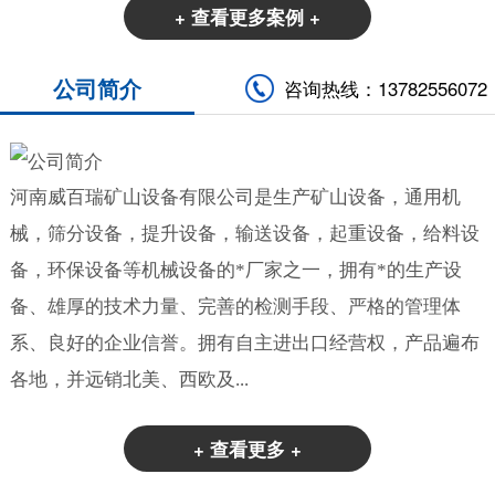
+ 查看更多案例 +
公司简介
咨询热线：13782556072
河南威百瑞矿山设备有限公司是生产矿山设备，通用机
械，筛分设备，提升设备，输送设备，起重设备，给料设
备，环保设备等机械设备的*厂家之一，拥有*的生产设
备、雄厚的技术力量、完善的检测手段、严格的管理体
系、良好的企业信誉。拥有自主进出口经营权，产品遍布
各地，并远销北美、西欧及...
+ 查看更多 +