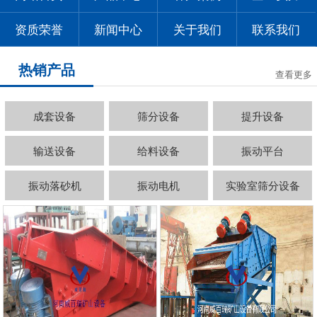
资质荣誉
新闻中心
关于我们
联系我们
热销产品
查看更多
成套设备
筛分设备
提升设备
输送设备
给料设备
振动平台
振动落砂机
振动电机
实验室筛分设备