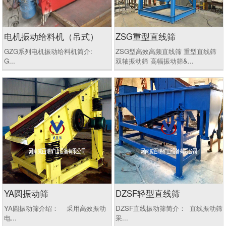
电机振动给料机（吊式）
ZSG重型直线筛
GZG系列电机振动给料机简介:
ZSG型高效高频直线筛 重型直线筛
G...
双轴振动筛 高幅振动筛&...
YA圆振动筛
DZSF轻型直线筛
YA圆振动筛介绍： 采用高效振动
DZSF直线振动筛简介： 直线振动筛
电...
采...