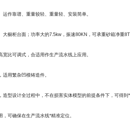
运作靠谱、重量较轻、重量轻、安裝简单。
大橱柜台面；功率大的7.5kw，振速80KN，可承重砂箱净重8
宽比可调式，合适用作生产流水线上应用。
适用繁杂凹模铸造件。
造型设计全过程中，不在损害实体模型的前提条件下，可得到**
，可确保在生产流水线*精准定位。