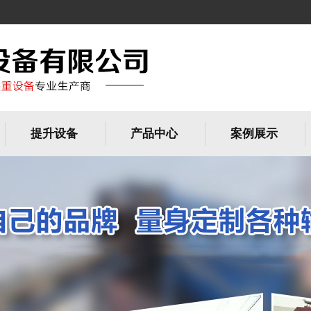
提升设备
产品中心
案例展示