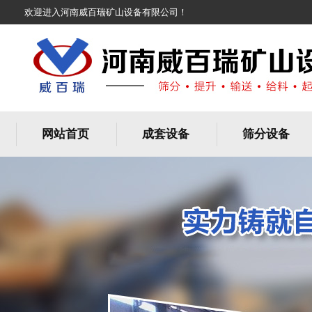
欢迎进入河南威百瑞矿山设备有限公司！
网站首页
成套设备
筛分设备