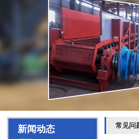
常见问
新闻动态