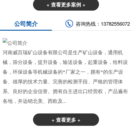
+ 查看更多案例 +
公司简介
咨询热线：13782556072
河南威百瑞矿山设备有限公司是生产矿山设备，通用机
械，筛分设备，提升设备，输送设备，起重设备，给料设
备，环保设备等机械设备的*厂家之一，拥有*的生产设
备、雄厚的技术力量、完善的检测手段、严格的管理体
系、良好的企业信誉。拥有自主进出口经营权，产品遍布
各地，并远销北美、西欧及...
+ 查看更多 +