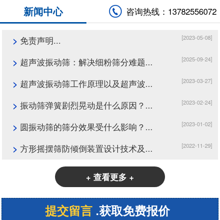
新闻中心
咨询热线：13782556072
[2023-05-08]
>
免责声明...
[2025-09-24]
>
超声波振动筛：解决细粉筛分难题...
[2023-03-27]
>
超声波振动筛工作原理以及超声波...
[2023-02-24]
>
振动筛弹簧剧烈晃动是什么原因？...
[2023-01-02]
>
圆振动筛的筛分效果受什么影响？...
[2022-11-29]
>
方形摇摆筛防倾倒装置设计技术及...
+ 查看更多 +
提交留言
.获取免费报价