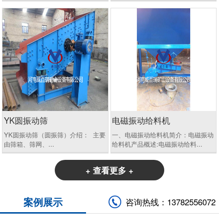
YK圆振动筛
电磁振动给料机
YK圆振动筛（圆振筛）介绍： 主要
一、电磁振动给料机简介：电磁振动
由筛箱、筛网、...
给料机产品概述:电磁振动给料...
+ 查看更多 +
案例展示
咨询热线：13782556072