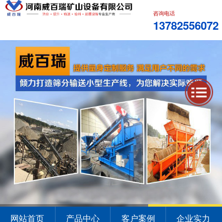
咨询电话
13782556072
1
2
3
网站首页
产品中心
客户案例
企业实力