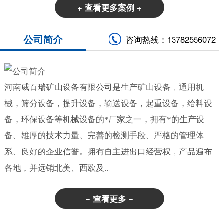
+ 查看更多案例 +
公司简介
咨询热线：13782556072
河南威百瑞矿山设备有限公司是生产矿山设备，通用机
械，筛分设备，提升设备，输送设备，起重设备，给料设
备，环保设备等机械设备的*厂家之一，拥有*的生产设
备、雄厚的技术力量、完善的检测手段、严格的管理体
系、良好的企业信誉。拥有自主进出口经营权，产品遍布
各地，并远销北美、西欧及...
+ 查看更多 +