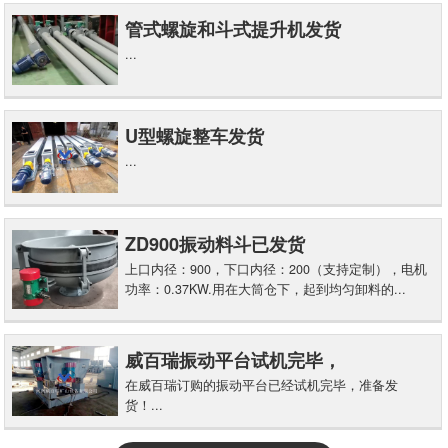
管式螺旋和斗式提升机发货
...
U型螺旋整车发货
...
ZD900振动料斗已发货
上口内径：900，下口内径：200（支持定制），电机
功率：0.37KW.用在大筒仓下，起到均匀卸料的...
威百瑞振动平台试机完毕，
在威百瑞订购的振动平台已经试机完毕，准备发
货！...