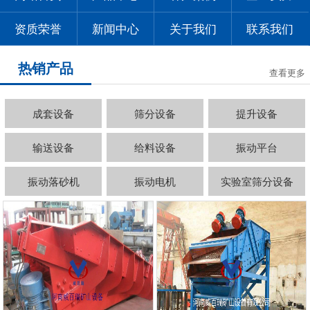
资质荣誉
新闻中心
关于我们
联系我们
热销产品
查看更多
成套设备
筛分设备
提升设备
输送设备
给料设备
振动平台
振动落砂机
振动电机
实验室筛分设备