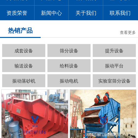
资质荣誉
新闻中心
关于我们
联系我们
热销产品
查看更多
成套设备
筛分设备
提升设备
输送设备
给料设备
振动平台
振动落砂机
振动电机
实验室筛分设备