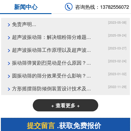
新闻中心
咨询热线：13782556072
[2023-05-08]
>
免责声明...
[2025-09-24]
>
超声波振动筛：解决细粉筛分难题...
[2023-03-27]
>
超声波振动筛工作原理以及超声波...
[2023-02-24]
>
振动筛弹簧剧烈晃动是什么原因？...
[2023-01-02]
>
圆振动筛的筛分效果受什么影响？...
[2022-11-29]
>
方形摇摆筛防倾倒装置设计技术及...
+ 查看更多 +
提交留言
.获取免费报价