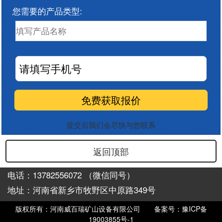
您需要的产品类型:
提交后我们会尽快与您联系
返回顶部
电话：13782556072 （微信同号）
地址：河南省新乡市牧野区中原路349号
版权所有：河南威百瑞矿山设备有限公司
备案号：豫ICP备
19003855号-1