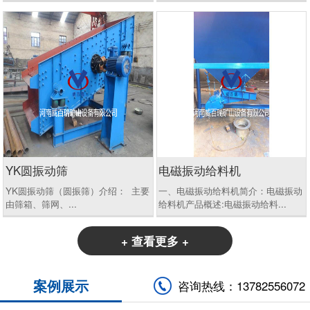
YK圆振动筛
电磁振动给料机
YK圆振动筛（圆振筛）介绍： 主要
一、电磁振动给料机简介：电磁振动
由筛箱、筛网、...
给料机产品概述:电磁振动给料...
+ 查看更多 +
案例展示
咨询热线：13782556072