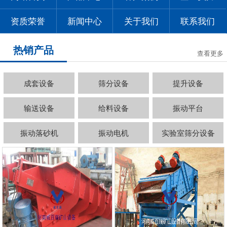
资质荣誉
新闻中心
关于我们
联系我们
热销产品
查看更多
成套设备
筛分设备
提升设备
输送设备
给料设备
振动平台
振动落砂机
振动电机
实验室筛分设备