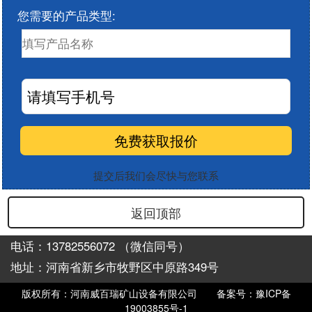
您需要的产品类型:
提交后我们会尽快与您联系
返回顶部
电话：13782556072 （微信同号）
地址：河南省新乡市牧野区中原路349号
版权所有：河南威百瑞矿山设备有限公司
备案号：豫ICP备
19003855号-1