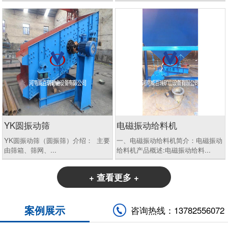
YK圆振动筛
电磁振动给料机
YK圆振动筛（圆振筛）介绍： 主要
一、电磁振动给料机简介：电磁振动
由筛箱、筛网、...
给料机产品概述:电磁振动给料...
+ 查看更多 +
案例展示
咨询热线：13782556072