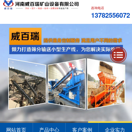
咨询电话
13782556072
1
2
3
网站首页
产品中心
客户案例
企业实力