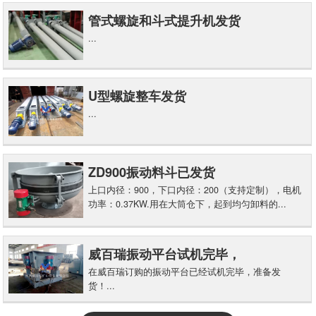
管式螺旋和斗式提升机发货
...
U型螺旋整车发货
...
ZD900振动料斗已发货
上口内径：900，下口内径：200（支持定制），电机
功率：0.37KW.用在大筒仓下，起到均匀卸料的...
威百瑞振动平台试机完毕，
在威百瑞订购的振动平台已经试机完毕，准备发
货！...