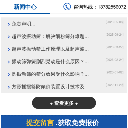
新闻中心
咨询热线：13782556072
[2023-05-08]
>
免责声明...
[2025-09-24]
>
超声波振动筛：解决细粉筛分难题...
[2023-03-27]
>
超声波振动筛工作原理以及超声波...
[2023-02-24]
>
振动筛弹簧剧烈晃动是什么原因？...
[2023-01-02]
>
圆振动筛的筛分效果受什么影响？...
[2022-11-29]
>
方形摇摆筛防倾倒装置设计技术及...
+ 查看更多 +
提交留言
.获取免费报价