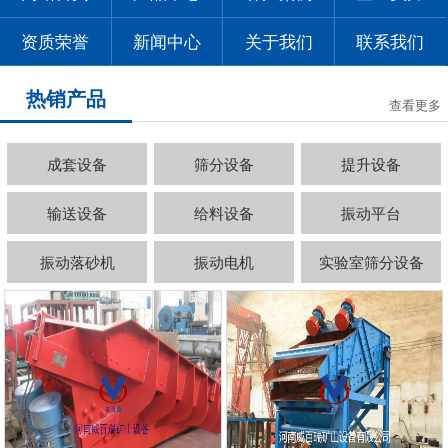
资质荣誉
新闻中心
关于我们
联系我们
热销产品
查看更多
成套设备
筛分设备
提升设备
输送设备
给料设备
振动平台
振动落砂机
振动电机
实验室筛分设备