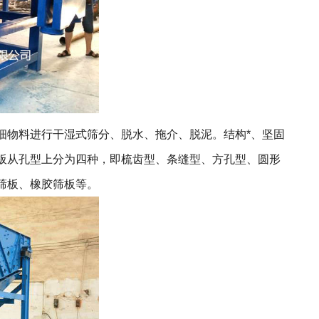
物料进行干湿式筛分、脱水、拖介、脱泥。结构*、坚固
板从孔型上分为四种，即梳齿型、条缝型、方孔型、圆形
筛板、橡胶筛板等。