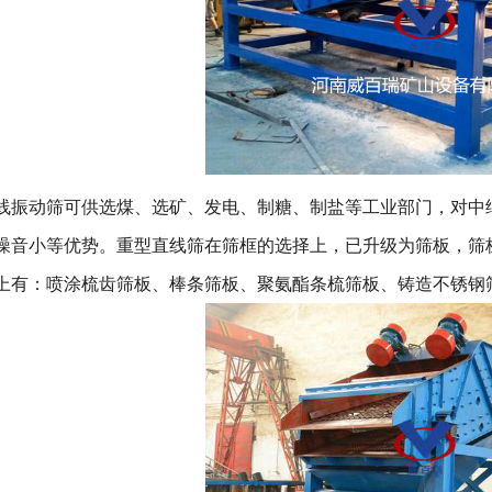
动筛可供选煤、选矿、发电、制糖、制盐等工业部门，对中细
噪音小等优势。重型直线筛在筛框的选择上，已升级为筛板，筛
上有：喷涂梳齿筛板、棒条筛板、聚氨酯条梳筛板、铸造不锈钢