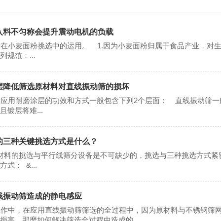
入料不匀称会提升震动电机的负载
小麦面粉挑选中的运用。 1.因为小麦面粉归属于食品产业，对
规范：...
层降低筛选原材料对直线振动筛的损坏
应用耐磨涂层的功效和方式一般包含下列2个层面： 直线振动筛一
镀层将难...
的三种关键挑选方式是什么？
材料的挑选与平行线筛分设备是不可缺少的，挑选与三种挑选方式紧
式： &...
线振动筛造成的静电感应
作中，在应用直线振动筛筛选的全过程中，因为原材料与不锈钢筛网
损害。那麼如何解决筛选全过程中造成的...