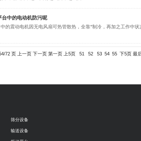
平台中的电动机防污呢
的震动电机因无电风扇可热管散热，全靠*制冷，再加之工作中状况
54/72 页
上一页
下一页
第一页
上5页
51
52
53
54
55
下5页
最
筛分设备
输送设备