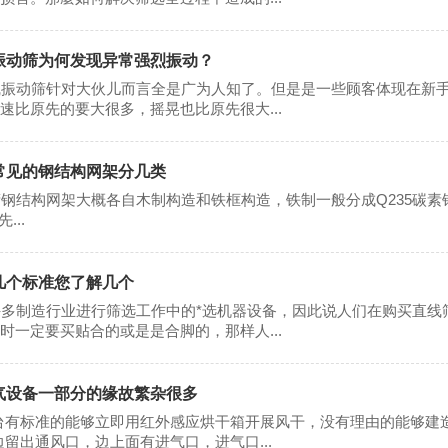
振动筛为何发现异常强烈振动？
振动筛针对大伙儿而言全是广为人知了。但是是一些顾客体现在新手
速比原先的要大很多，摇晃也比原先很大...
常见的钢结构网架分几类
结构网架大概各自木制构造和铁框构造，铁制一般分成Q235碳素钢
...
几个标准您了解几个
多制造行业进行筛选工作中的*选机器设备，因此说人们在购买直线
时一定要买贴合的或是是合脚的，那样人...
气设备一部分的缘故繁杂很多
有标准的能够立即用红外感应烘干箱开展风干，没有理由的能够建造
边留出通风口，边上面有进气口，进气口...