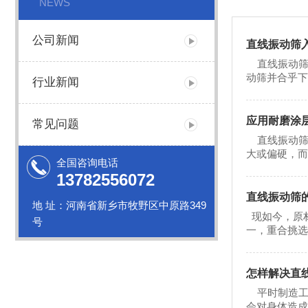
NEWS
公司新闻
直线振动筛
直线振动筛在
动筛并合乎下列
行业新闻
应用耐磨涂
常见问题
直线振动筛
大或偏硬，而且
全国咨询电话
13782556072
直线振动筛
地 址：河南省新乡市牧野区中原路349
现如今，原
号
一，重合挑选方
怎样解决直
平时制造工
会对身体造成