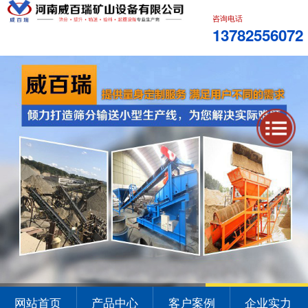
咨询电话
13782556072
1
2
3
网站首页
产品中心
客户案例
企业实力