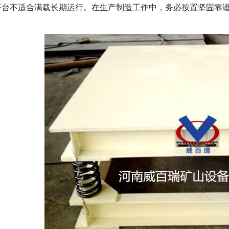
台不适合满载长期运行。在生产制造工作中，务必按置坚固靠谱