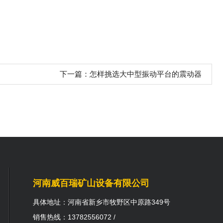
下一篇：
怎样挑选大中型振动平台的震动器
河南威百瑞矿山设备有限公司
具体地址：河南省新乡市牧野区中原路349号
销售热线：13782556072 /