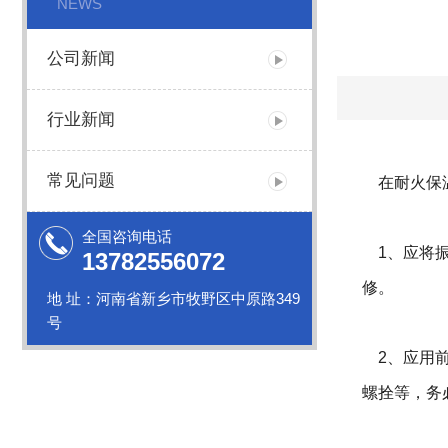
NEWS
公司新闻
行业新闻
常见问题
在耐火保温
全国咨询电话
1、应将
13782556072
修。
地 址：河南省新乡市牧野区中原路349
号
2、应用前
螺拴等，务