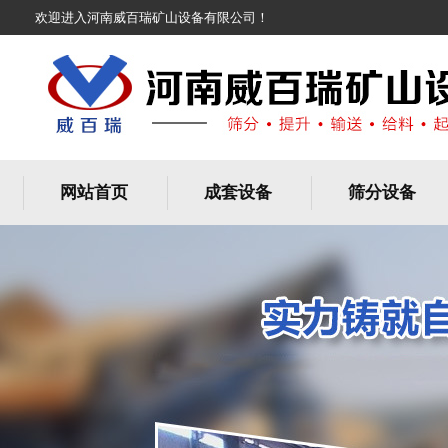
欢迎进入河南威百瑞矿山设备有限公司！
网站首页
成套设备
筛分设备