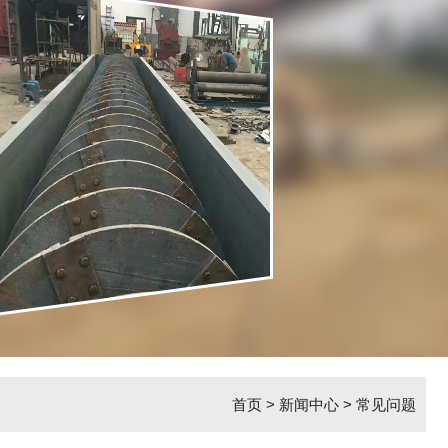
首页
>
新闻中心
>
常见问题