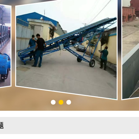
1
2
3
题