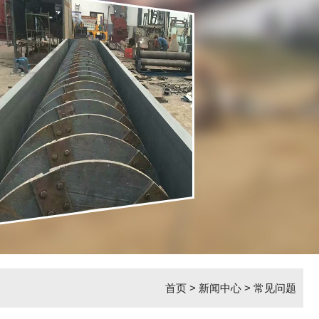
首页
>
新闻中心
>
常见问题