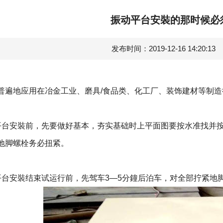
振动平台安裝的那时候必
发布时间：2019-12-16 14:20:1
遍地应用在冶金工业、磨具/食品类、化工厂、装饰建材等制造
平台
安裝前，先要做好基本，夯实基础时上平面图要按水准找并
地脚螺栓务必扭紧。
台安裝结束试运行前，先驾车3—5分鐘后泊车，对全部拧紧地