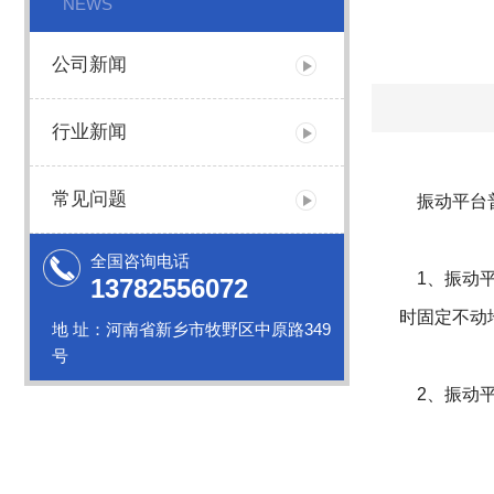
NEWS
公司新闻
行业新闻
常见问题
振动平台普
全国咨询电话
1、
振动
13782556072
时固定不动
地 址：河南省新乡市牧野区中原路349
号
2、振动平