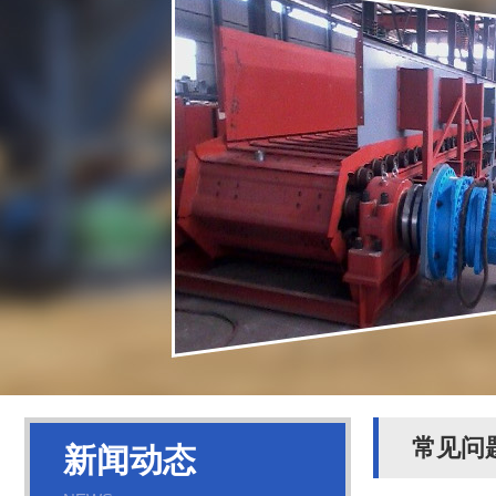
常见问
新闻动态