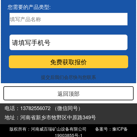
您需要的产品类型:
提交后我们会尽快与您联系
返回顶部
电话：13782556072 （微信同号）
地址：河南省新乡市牧野区中原路349号
版权所有：河南威百瑞矿山设备有限公司
备案号：豫ICP备
19003855号-1