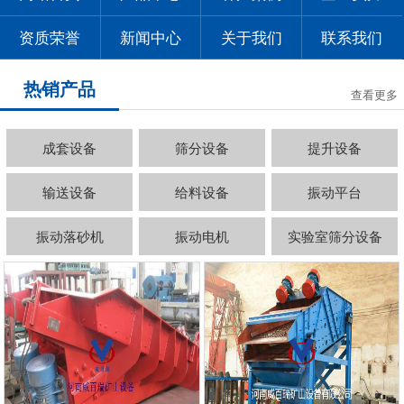
资质荣誉
新闻中心
关于我们
联系我们
热销产品
查看更多
成套设备
筛分设备
提升设备
输送设备
给料设备
振动平台
振动落砂机
振动电机
实验室筛分设备