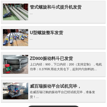
管式螺旋和斗式提升机发货
...
U型螺旋整车发货
...
ZD900振动料斗已发货
上口内径：900，下口内径：200（支持定制），电机
功率：0.37KW.用在大筒仓下，起到均匀卸料的...
威百瑞振动平台试机完毕，
在威百瑞订购的振动平台已经试机完毕，准备发
货！...