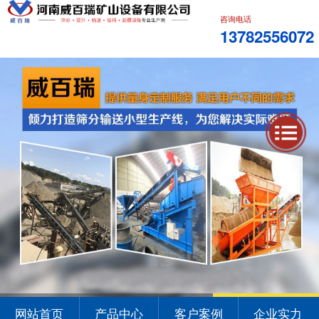
咨询电话
13782556072
1
2
3
网站首页
产品中心
客户案例
企业实力